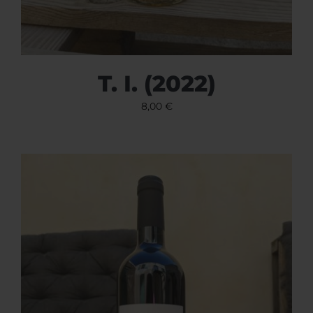
T. I. (2022)
8,00
€