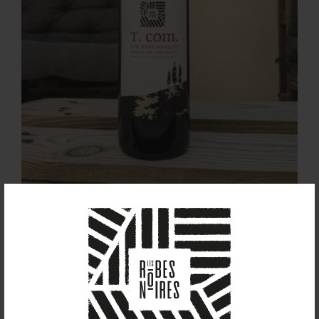
T. com. (2022)
8,00
€