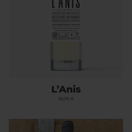
L’Anis
30,00
€