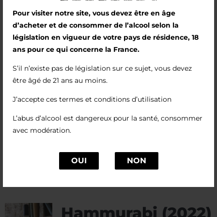
sélectionnées pour leur capacité à révéler les
Pour visiter notre site, vous devez être en âge
vins sans les écraser.
d’acheter et de consommer de l’alcool selon la
Voilà aujourd’hui le résultat de ce travail, avec
législation en vigueur de votre pays de résidence, 18
un vin élégant qui développe une palette
ans pour ce qui concerne la France.
d’arômes de fruits rouges et de fruits à noyaux,
S’il n’existe pas de législation sur ce sujet, vous devez
soutenue par des notes épicées. Le corps
être âgé de 21 ans au moins.
présente des notes boisées harmonieuses.
J’accepte ces termes et conditions d’utilisation
Ce vin s’apprécie déjà aujourd’hui, mais si vous
en avez la patience, il saura encore développer
L’abus d’alcool est dangereux pour la santé, consommer
de nouveaux arômes dans quelques années.
avec modération.
OUI
NON
Hammurabi (2022)