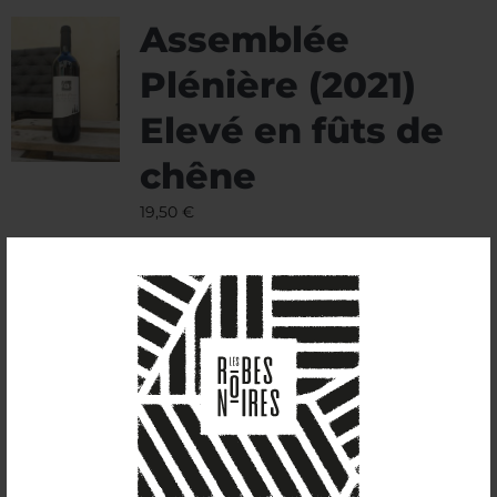
Assemblée
Plénière (2021)
Elevé en fûts de
chêne
19,50
€
14%vol
Mis en bouteilles un an après les deux autres
rouges du millésime 2021, il s’agit d’un
assemblage de cinsault, grenache, syrah et
cabernet sauvignon.
Nous avons élevé́ ce vin pendant douze mois,
avec curiosité́, dans deux barriques