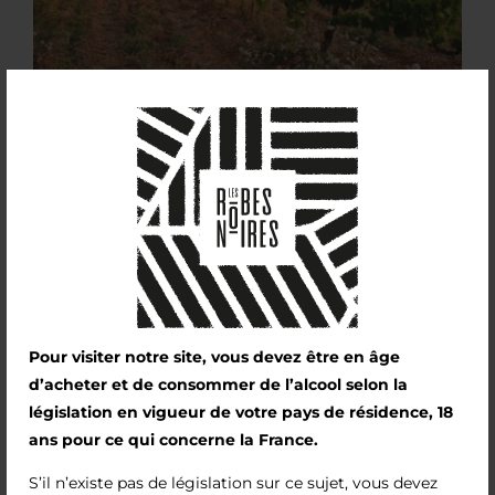
Pour visiter notre site, vous devez être en âge
Episodio 3
d’acheter et de consommer de l’alcool selon la
législation en vigueur de votre pays de résidence, 18
ans pour ce qui concerne la France.
Cari tutti, Grazie ancora per i vostri numerosi messaggi
S’il n’existe pas de législation sur ce sujet, vous devez