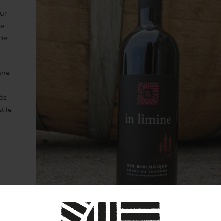
sur
ne
 de
enne
dès
t le