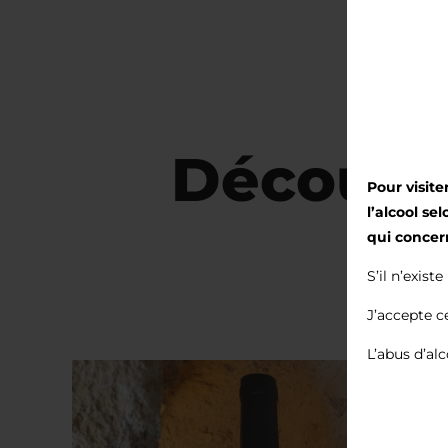
Découvre
Pour visit
l’alcool se
qui concer
S’il n’exist
J’accepte c
L’abus d’al