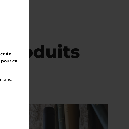
 Produits
mer de
s pour ce
 moins.