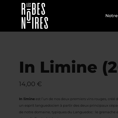
Passer
au
Notre
contenu
In Limine (2
14,00
€
In limine
est l’un de nos deux premiers vins rouges, créé 
un esprit languedocien à partir des deux principaux cép
de notre domaine, typiques du Languedoc : le grenache e