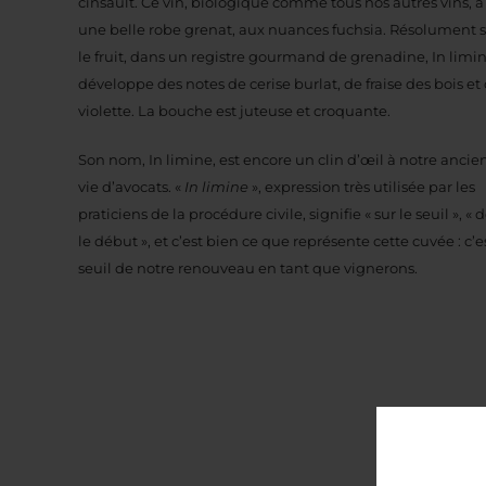
cinsault. Ce vin, biologique comme tous nos autres vins, a
une belle robe grenat, aux nuances fuchsia. Résolument 
le fruit, dans un registre gourmand de grenadine, In limi
développe des notes de cerise burlat, de fraise des bois et
violette. La bouche est juteuse et croquante.
Son nom, In limine, est encore un clin d’œil à notre anci
vie d’avocats. «
In limine
», expression très utilisée par les
praticiens de la procédure civile, signifie « sur le seuil », « 
le début », et c’est bien ce que représente cette cuvée : c’es
seuil de notre renouveau en tant que vignerons.