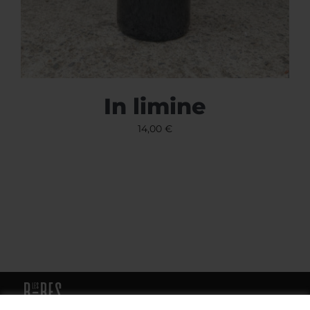
In limine
14,00
€