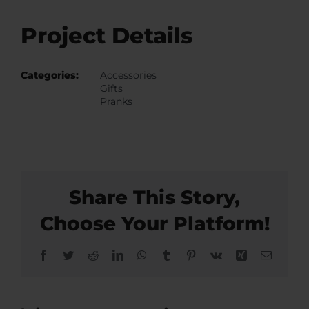
Project Details
Categories:
Accessories
Gifts
Pranks
Share This Story,
Choose Your Platform!
Facebook
Twitter
Reddit
LinkedIn
WhatsApp
Tumblr
Pinterest
Vk
Xing
Email