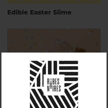
Edible Easter Slime
Confetti Explosion Box