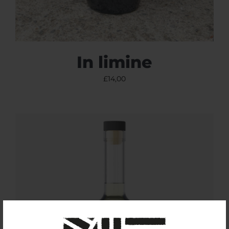
In limine
£
14,00