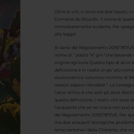
Oltre ai vini, ci sono ora due liquori, 
Domaine du Bourdic. Il nome di ques
immediatamente evidente. Per spiegar
alla legge!
Ai sensi del Regolamento 2019/787/UE d
nome di ”
pastis
“e”
gin
“che bevande s
origine agricola
Questo tipo di alcol è
definizione è in realtà un po’ più comp
alcolometrico volumico minimo di 96,0%
nessun sapore rilevabile
“. La conseg
l’alcol etilico è che solo gli alcol dist
questa definizione. I nostri vini sono st
l’acquavite che se ne ricava non può es
del Regolamento 2019/787/UE. Per que
ma due acquaviti biologiche, prodotte
rame centenari della Charente, che n