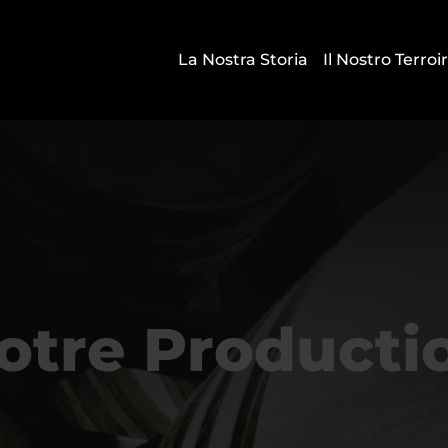
La Nostra Storia
Il Nostro Terroi
otre Producti