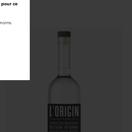
s pour ce
 moins.