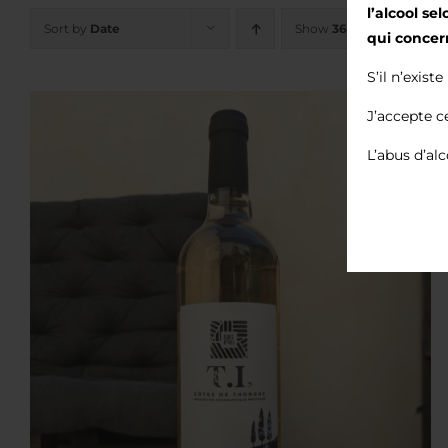
l’alcool se
Sort by
Date
Show
36 Products
qui concer
S’il n’exist
J’accepte c
L’abus d’al