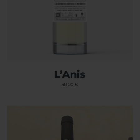
L’Anis
30,00
€