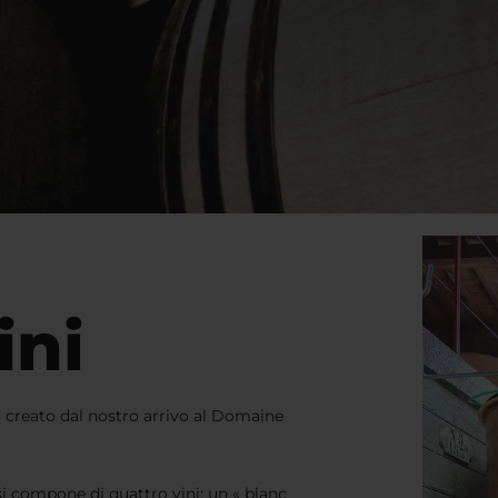
ini
o creato dal nostro arrivo al Domaine
i compone di quattro vini: un « blanc