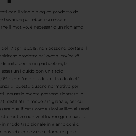
creati con il vino biologico prodotto dal
te bevande potrebbe non essere
ne il motivo, è necessario un richiamo
el 17 aprile 2019, non possono portare il
piritose prodotte da”
alcool etilico di
 definito come (in particolare, la
lessa) un liquido con un titolo
 e con “non più di un litro di alcol”.
uenza di questo quadro normativo per
illati industrialmente possono rientrare in
ati distillati in modo artigianale, per cui
sere qualificata come alcol etilico ai sensi
sto motivo non vi offriamo gin o pastis,
 in modo tradizionale in alambicchi di
on dovrebbero essere chiamate gin o