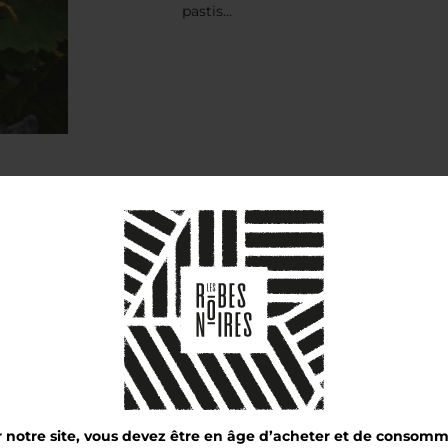
pastis…
Il Negozio:
te le consegne al di fuori della Francia, si prega di contattarci vi
er notre site, vous devez être en âge d’acheter et de consom