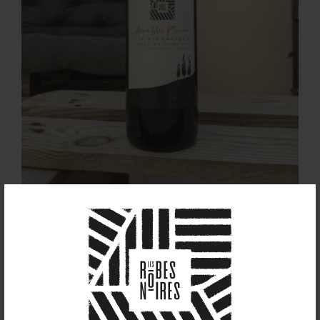
Assemblée Plénière
(2021) Elevé en fûts
de chêne
19,50
€