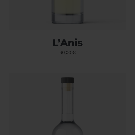
L’Anis
30,00
€