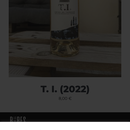
T. I. (2022)
8,00
€