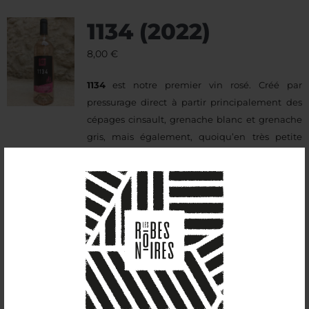
1134 (2022)
8,00
€
1134
est notre premier vin rosé. Créé par
pressurage direct à partir principalement des
cépages cinsault, grenache blanc et grenache
gris, mais également, quoiqu’en très petite
quantité (environ 1% du total), à partir de syrah
et de cabernet sauvignon qui lui donnent sa
robe cœur de fraise / pétale de rose, 1134 a un
nez de groseille, de pêche de vigne et de
verveine, et développe de délicates notes de
petits fruits rouges : airelle, fraise et cerise. Il
s’agit d’un vin biologique, comme tous nos vins,
à la bouche tonique et désaltérante.
Le nom de cette cuvée, 1134, est un clin d’œil à