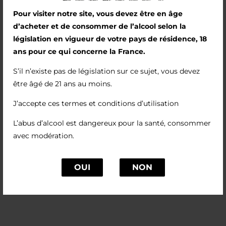
notre ancienne vie d’avocats. Parmi les articles
Pour visiter notre site, vous devez être en âge
du Code civil les plus emblématiques figure
d’acheter et de consommer de l’alcool selon la
l’ancien article 1134. « Ancien » car la
législation en vigueur de votre pays de résidence, 18
numérotation du Code civil a changé en 2016,
ans pour ce qui concerne la France.
mais le poids des habitudes a fait que nous ne
S’il n’existe pas de législation sur ce sujet, vous devez
nous sommes jamais vraiment habitués aux
être âgé de 21 ans au moins.
nouveaux numéros... L’article 1134 énonce des
principes cardinaux du droit des contrats
J’accepte ces termes et conditions d’utilisation
français, dont celui de bonne foi. C’est l’un des
L’abus d’alcool est dangereux pour la santé, consommer
premiers articles sur lesquels travaillent les
avec modération.
juristes en herbe. Un nom parfait pour l’un de
nos premiers vins, élaborés de bonne foi.
OUI
NON