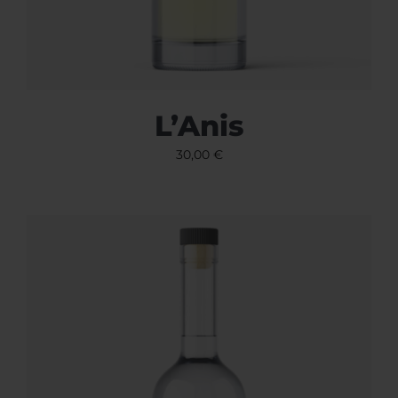
L’Anis
30,00
€