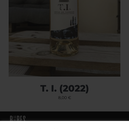
T. I. (2022)
8,00
€