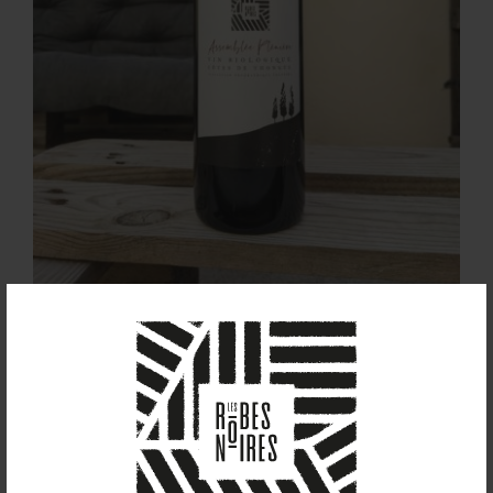
Assemblée Plénière
(2021) Elevé en fûts
de chêne
19,50
€