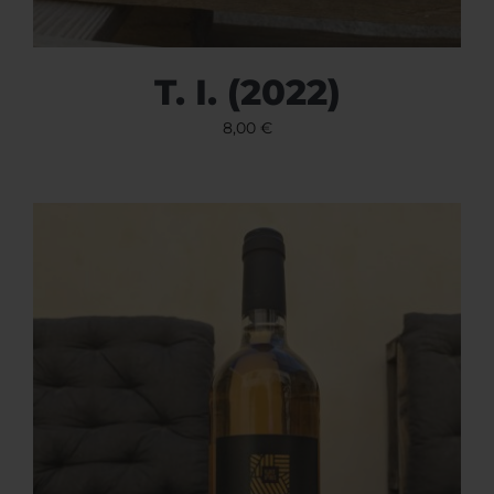
T. I. (2022)
8,00
€