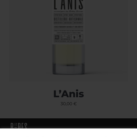
L’Anis
30,00
€