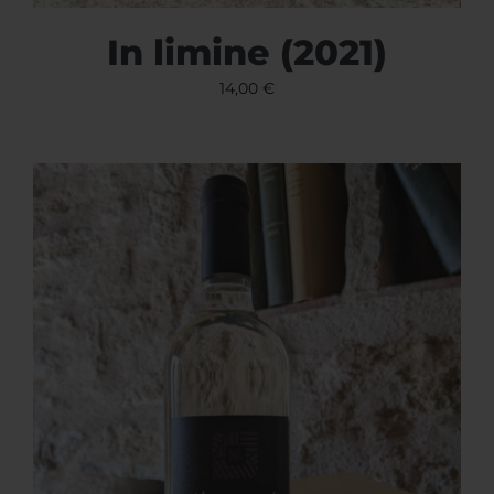
In limine (2021)
14,00
€