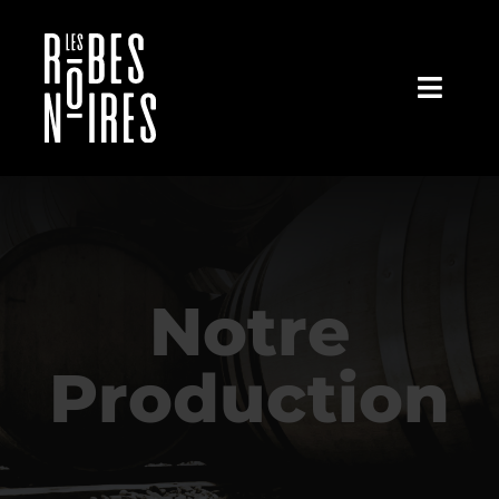
Passer
au
contenu
Toggl
Navig
Notre Histoire
Notre Terroir
Notre Production
Notre
Notre Actualité
Production
On Parle de nous
Nous Contacter