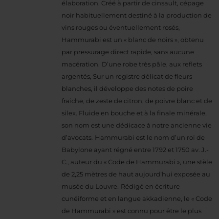
élaboration. Créé à partir de cinsault, cépage
noir habituellement destiné à la production de
vins rouges ou éventuellement rosés,
Hammurabi est un « blanc de noirs », obtenu
par pressurage direct rapide, sans aucune
macération.
D’une robe très pâle, aux reflets
argentés, Sur un registre délicat de fleurs
blanches, il développe des notes de poire
fraîche, de zeste de citron, de poivre blanc et de
silex.
Fluide en bouche et à la finale minérale,
son nom est une dédicace à notre ancienne vie
d’avocats.
Hammurabi est le nom d’un roi de
Babylone ayant régné entre 1792 et 1750 av. J.-
C., auteur du « Code de Hammurabi », une stèle
de 2,25 mètres de haut aujourd’hui exposée au
musée du Louvre.
Rédigé en écriture
cunéiforme et en langue akkadienne, le « Code
de Hammurabi » est connu pour être le plus