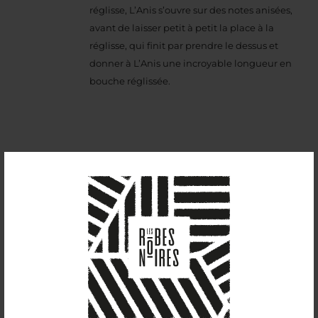
réglisse, L’Anis s’ouvre sur des notes anisées,
avant de laisser petit à petit la place à la
réglisse, qui finit par prendre le dessus et
donner à L’Anis une incroyable longueur en
bouche réglissée.
L’Origin
27,60
€
42%vol
L’Origin est une boisson spiritueuse biologique
élaborée à base d’alcool résultant de la