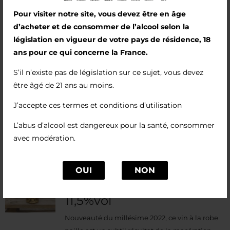
distillation d’un vin rouge produit au Domaine.
Pour visiter notre site, vous devez être en âge
d’acheter et de consommer de l’alcool selon la
Aromatisé avec des baies de genièvre sauvage
législation en vigueur de votre pays de résidence, 18
des Pyrénées et des feuilles de mélisse, L’Origin
ans pour ce qui concerne la France.
est doux en bouche, très aromatique et épicé,
avec une grande longueur en bouche.
S’il n’existe pas de législation sur ce sujet, vous devez
être âgé de 21 ans au moins.
J’accepte ces termes et conditions d’utilisation
L’abus d’alcool est dangereux pour la santé, consommer
avec modération.
Sui Generis (2022)
OUI
NON
13,00
€
11,5%vol
Nouveauté du millésime 2022, ce vin à la robe