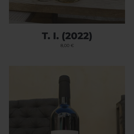
T. I. (2022)
8,00
€