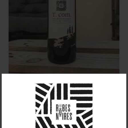
T. com. (2022)
8,00
€