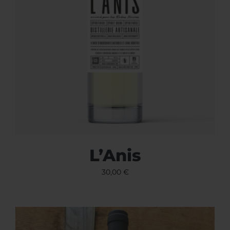
L’Anis
30,00
€