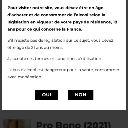
paille est un subtil résultat de la macération
Pour visiter notre site, vous devez être en âge
d’un viognier.
d’acheter et de consommer de l’alcool selon la
législation en vigueur de votre pays de résidence, 18
Le nez est puissant, sur un registre de
ans pour ce qui concerne la France.
cardamome, d’orange amère, de mandarine et
S’il n’existe pas de législation sur ce sujet, vous devez
de foin. La bouche a un joli relief, sans excès et
être âgé de 21 ans au moins.
avec de la fraicheur.
J’accepte ces termes et conditions d’utilisation
Ce vin accompagne avec bonheur un carré de
porc au curry, des asperges fraiches
L’abus d’alcool est dangereux pour la santé, consommer
accompagnées d’une sauce mousseline.
avec modération.
OUI
NON
Pro Bono (2021)