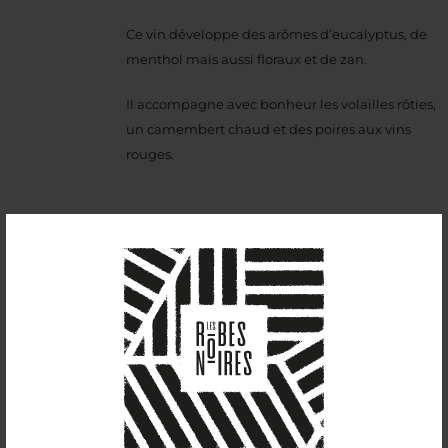
Ce vin développe des arômes d’eucalyptus, de
menthol mais aussi floraux et de zan.
Il accompagne avec bonheur les volailles rôties,
un camembert chaud et des poires aux vins
rouges.
Sui Generis (2022)
13,00
€
11,5%vol
Nouveauté du millésime 2022, ce vin à la robe