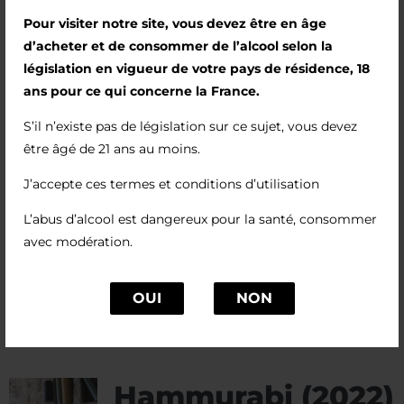
sélectionnées pour leur capacité à révéler les
Pour visiter notre site, vous devez être en âge
vins sans les écraser.
d’acheter et de consommer de l’alcool selon la
Voilà aujourd’hui le résultat de ce travail, avec
législation en vigueur de votre pays de résidence, 18
un vin élégant qui développe une palette
ans pour ce qui concerne la France.
d’arômes de fruits rouges et de fruits à noyaux,
S’il n’existe pas de législation sur ce sujet, vous devez
soutenue par des notes épicées. Le corps
être âgé de 21 ans au moins.
présente des notes boisées harmonieuses.
J’accepte ces termes et conditions d’utilisation
Ce vin s’apprécie déjà aujourd’hui, mais si vous
en avez la patience, il saura encore développer
L’abus d’alcool est dangereux pour la santé, consommer
de nouveaux arômes dans quelques années.
avec modération.
OUI
NON
Hammurabi (2022)