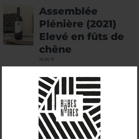
Assemblée
Plénière (2021)
Elevé en fûts de
chêne
19,50
€
14%vol
Mis en bouteilles un an après les deux autres
rouges du millésime 2021, il s’agit d’un
assemblage de cinsault, grenache, syrah et
cabernet sauvignon.
Nous avons élevé́ ce vin pendant douze mois,
avec curiosité́, dans deux barriques