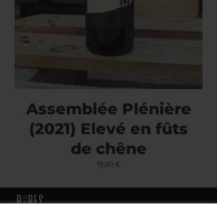
Assemblée Plénière
(2021) Elevé en fûts
de chêne
19,50
€