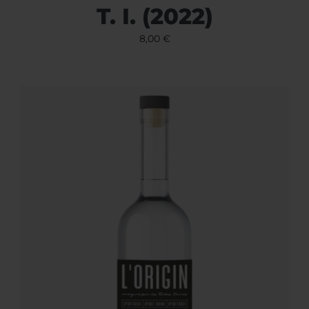
T. I. (2022)
8,00
€