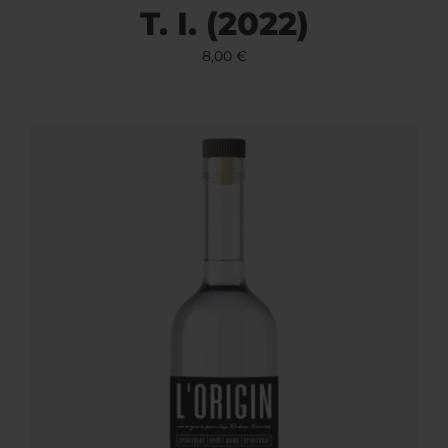
T. I. (2022)
8,00
€