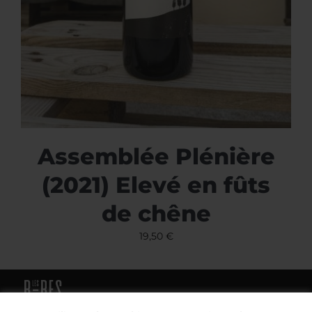
Assemblée Plénière
(2021) Elevé en fûts
de chêne
19,50
€