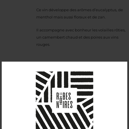
Ce vin développe des arômes d’eucalyptus, de
menthol mais aussi floraux et de zan.
Il accompagne avec bonheur les volailles rôties,
un camembert chaud et des poires aux vins
rouges.
Sui Generis (2022)
13,00
€
11,5%vol
Nouveauté du millésime 2022, ce vin à la robe