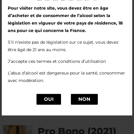
paille est un subtil résultat de la macération
Pour visiter notre site, vous devez être en âge
d’un viognier.
d’acheter et de consommer de l’alcool selon la
législation en vigueur de votre pays de résidence, 18
Le nez est puissant, sur un registre de
ans pour ce qui concerne la France.
cardamome, d’orange amère, de mandarine et
S’il n’existe pas de législation sur ce sujet, vous devez
de foin. La bouche a un joli relief, sans excès et
être âgé de 21 ans au moins.
avec de la fraicheur.
J’accepte ces termes et conditions d’utilisation
Ce vin accompagne avec bonheur un carré de
porc au curry, des asperges fraiches
L’abus d’alcool est dangereux pour la santé, consommer
accompagnées d’une sauce mousseline.
avec modération.
OUI
NON
Pro Bono (2021)