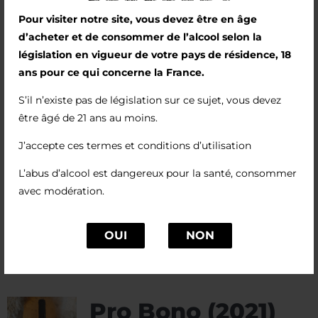
paille est un subtil résultat de la macération
Pour visiter notre site, vous devez être en âge
d’un viognier.
d’acheter et de consommer de l’alcool selon la
législation en vigueur de votre pays de résidence, 18
Le nez est puissant, sur un registre de
ans pour ce qui concerne la France.
cardamome, d’orange amère, de mandarine et
S’il n’existe pas de législation sur ce sujet, vous devez
de foin. La bouche a un joli relief, sans excès et
être âgé de 21 ans au moins.
avec de la fraicheur.
J’accepte ces termes et conditions d’utilisation
Ce vin accompagne avec bonheur un carré de
porc au curry, des asperges fraiches
L’abus d’alcool est dangereux pour la santé, consommer
accompagnées d’une sauce mousseline.
avec modération.
OUI
NON
Pro Bono (2021)