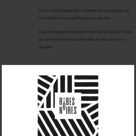
Ce vin développe des arômes d’eucalyptus, de
menthol mais aussi floraux et de zan.
Il accompagne avec bonheur les volailles rôties,
un camembert chaud et des poires aux vins
rouges.
Sui Generis (2022)
13,00
€
11,5%vol
Nouveauté du millésime 2022, ce vin à la robe