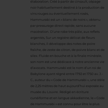
élaboration. Créé à partir de cinsault, cépage
noir habituellement destiné à la production de
vins rouges ou éventuellement rosés,
Hammurabi est un « blanc de noirs », obtenu
par pressurage direct rapide, sans aucune
macération.
D’une robe très pâle, aux reflets
argentés, Sur un registre délicat de fleurs
blanches, il développe des notes de poire
fraîche, de zeste de citron, de poivre blanc et de
silex.
Fluide en bouche et à la finale minérale,
son nom est une dédicace à notre ancienne vie
d’avocats.
Hammurabi est le nom d’un roi de
Babylone ayant régné entre 1792 et 1750 av. J.-
C., auteur du « Code de Hammurabi », une stèle
de 2,25 mètres de haut aujourd’hui exposée au
musée du Louvre.
Rédigé en écriture
cunéiforme et en langue akkadienne, le « Code
de Hammurabi » est connu pour être le plus