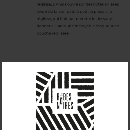
réglisse, L’Anis s’ouvre sur des notes anisées,
avant de laisser petit à petit la place à la
réglisse, qui finit par prendre le dessus et
donner à L’Anis une incroyable longueur en
bouche réglissée.
L’Origin
27,60
€
42%vol
L’Origin est une boisson spiritueuse biologique
élaborée à base d’alcool résultant de la