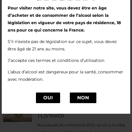
distillation d’un vin rouge produit au Domaine.
Pour visiter notre site, vous devez être en âge
d’acheter et de consommer de l’alcool selon la
Aromatisé avec des baies de genièvre sauvage
législation en vigueur de votre pays de résidence, 18
des Pyrénées et des feuilles de mélisse, L’Origin
ans pour ce qui concerne la France.
est doux en bouche, très aromatique et épicé,
avec une grande longueur en bouche.
S’il n’existe pas de législation sur ce sujet, vous devez
être âgé de 21 ans au moins.
J’accepte ces termes et conditions d’utilisation
L’abus d’alcool est dangereux pour la santé, consommer
avec modération.
Sui Generis (2022)
OUI
NON
13,00
€
11,5%vol
Nouveauté du millésime 2022, ce vin à la robe