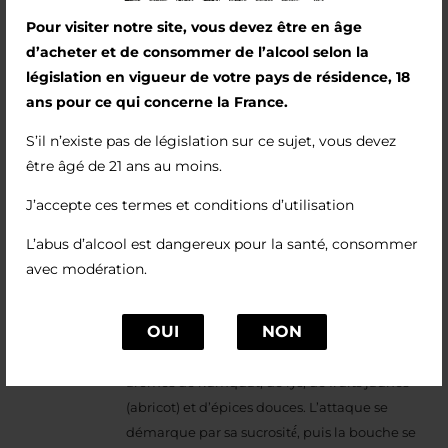
Pour visiter notre site, vous devez être en âge
d’acheter et de consommer de l’alcool selon la
législation en vigueur de votre pays de résidence, 18
ans pour ce qui concerne la France.
S’il n’existe pas de législation sur ce sujet, vous devez
T. I. (2022)
être âgé de 21 ans au moins.
8,00
€
J’accepte ces termes et conditions d’utilisation
L’abus d’alcool est dangereux pour la santé, consommer
12,5%vol
avec modération.
Nouveauté du millésime 2022, il s’agit d’un
viognier à la robe brillante, or clair.
OUI
NON
Très belle expression du cépage avec des
arômes de kumquat, de lys, de fruits jaunes
(abricot) et d’épices douces. L’attaque se
démarque par sa sucrosité́, puis la bouche se