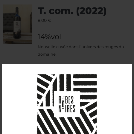
T. com. (2022)
8,00
€
14%vol
Nouvelle cuvée dans l’univers des rouges du
domaine.
Assemblage de grenache et cinsault, à la robe
violette, qui se démarque par sa fraicheur et son
univers aromatique.
Ce vin développe des arômes d’eucalyptus, de
menthol mais aussi floraux et de zan.
Il accompagne avec bonheur les volailles rôties,
un camembert chaud et des poires aux vins
rouges.