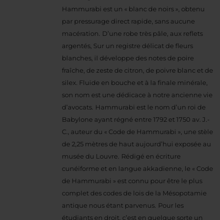
Hammurabi est un « blanc de noirs », obtenu
par pressurage direct rapide, sans aucune
macération.
D’une robe très pâle, aux reflets
argentés, Sur un registre délicat de fleurs
blanches, il développe des notes de poire
fraîche, de zeste de citron, de poivre blanc et de
silex.
Fluide en bouche et à la finale minérale,
son nom est une dédicace à notre ancienne vie
d’avocats.
Hammurabi est le nom d’un roi de
Babylone ayant régné entre 1792 et 1750 av. J.-
C., auteur du « Code de Hammurabi », une stèle
de 2,25 mètres de haut aujourd’hui exposée au
musée du Louvre.
Rédigé en écriture
cunéiforme et en langue akkadienne, le « Code
de Hammurabi » est connu pour être le plus
complet des codes de lois de la Mésopotamie
antique nous étant parvenus.
Pour les
étudiants en droit, c’est en quelque sorte un