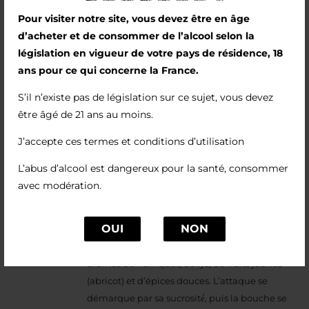
Pour visiter notre site, vous devez être en âge
d’acheter et de consommer de l’alcool selon la
législation en vigueur de votre pays de résidence, 18
ans pour ce qui concerne la France.
S’il n’existe pas de législation sur ce sujet, vous devez
T. I. (2022)
être âgé de 21 ans au moins.
8,00
€
J’accepte ces termes et conditions d’utilisation
L’abus d’alcool est dangereux pour la santé, consommer
12,5%vol
avec modération.
Nouveauté du millésime 2022, il s’agit d’un
viognier à la robe brillante, or clair.
OUI
NON
Très belle expression du cépage avec des
arômes de kumquat, de lys, de fruits jaunes
(abricot) et d’épices douces. L’attaque se
démarque par sa sucrosité́, puis la bouche se