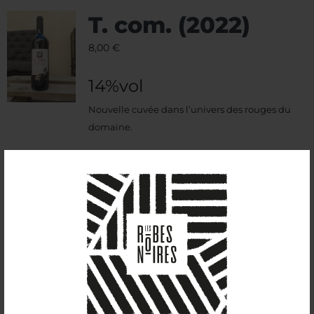
T. com. (2022)
8,00
€
14%vol
Nouvelle cuvée dans l’univers des rouges du
domaine.
Assemblage de grenache et cinsault, à la robe
violette, qui se démarque par sa fraicheur et son
univers aromatique.
Ce vin développe des arômes d’eucalyptus, de
menthol mais aussi floraux et de zan.
Il accompagne avec bonheur les volailles rôties,
un camembert chaud et des poires aux vins
rouges.