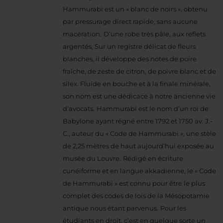
Hammurabi est un « blanc de noirs », obtenu
par pressurage direct rapide, sans aucune
macération.
D’une robe très pâle, aux reflets
argentés, Sur un registre délicat de fleurs
blanches, il développe des notes de poire
fraîche, de zeste de citron, de poivre blanc et de
silex.
Fluide en bouche et à la finale minérale,
son nom est une dédicace à notre ancienne vie
d’avocats.
Hammurabi est le nom d’un roi de
Babylone ayant régné entre 1792 et 1750 av. J.-
C., auteur du « Code de Hammurabi », une stèle
de 2,25 mètres de haut aujourd’hui exposée au
musée du Louvre.
Rédigé en écriture
cunéiforme et en langue akkadienne, le « Code
de Hammurabi » est connu pour être le plus
complet des codes de lois de la Mésopotamie
antique nous étant parvenus.
Pour les
étudiants en droit, c’est en quelque sorte un