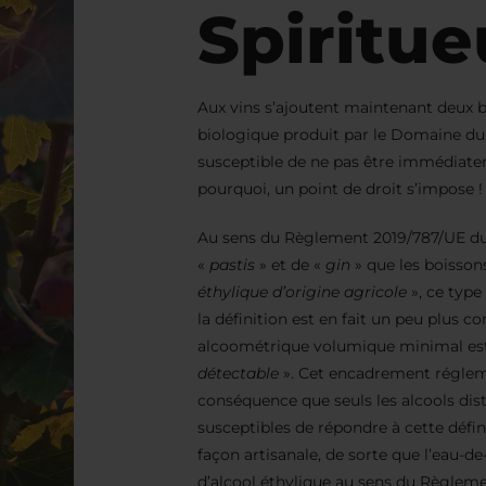
Spiritu
Aux vins s’ajoutent maintenant deux bo
biologique produit par le Domaine du
susceptible de ne pas être immédiatem
pourquoi, un point de droit s’impose !
Au sens du Règlement 2019/787/UE du 
«
pastis
» et de «
gin
» que les boissons
éthylique d’origine agricole
», ce typ
la définition est en fait un peu plus co
alcoométrique volumique minimal est 
détectable
». Cet encadrement régleme
conséquence que seuls les alcools disti
susceptibles de répondre à cette définit
façon artisanale, de sorte que l’eau-de-
d’alcool éthylique au sens du Règlem