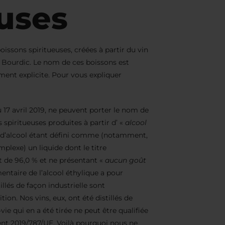
euses
issons spiritueuses, créées à partir du vin
 Bourdic. Le nom de ces boissons est
ent explicite. Pour vous expliquer
17 avril 2019, ne peuvent porter le nom de
 spiritueuses produites à partir d’ «
alcool
e d’alcool étant défini comme (notamment,
mplexe) un liquide dont le titre
de 96,0 % et ne présentant «
aucun goût
ntaire de l’alcool éthylique a pour
llés de façon industrielle sont
ion. Nos vins, eux, ont été distillés de
vie qui en a été tirée ne peut être qualifiée
ent 2019/787/UE. Voilà pourquoi nous ne