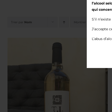
l’alcool se
qui concer
S’il n’exist
Trier par
Nom
Montrer
12 produits
J’accepte c
L’abus d’al