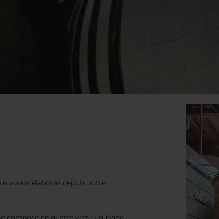
ous avons élaborés depuis notre
e compose de quatre vins : un blanc