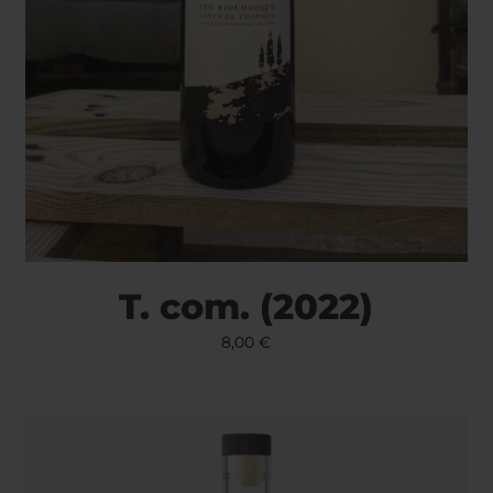
T. com. (2022)
8,00
€