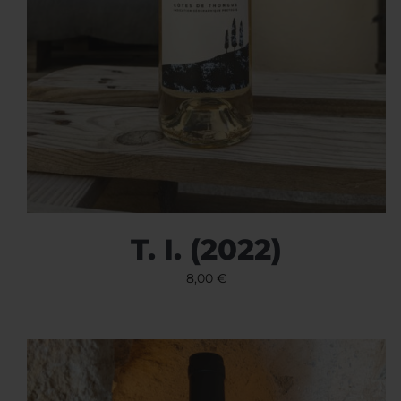
T. I. (2022)
8,00
€